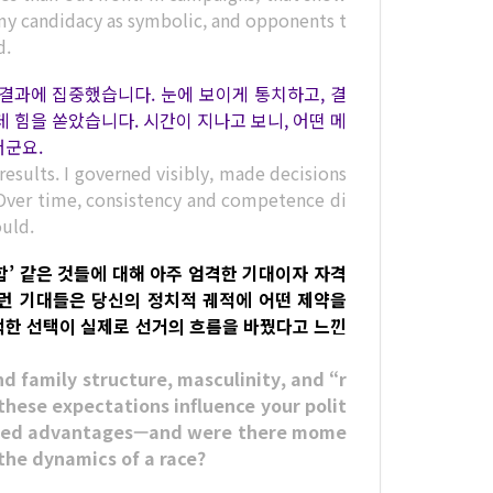
my candidacy as symbolic, and opponents t
d.
결과에 집중했습니다. 눈에 보이게 통치하고, 결
 힘을 쏟았습니다. 시간이 지나고 보니, 어떤 메
더군요.
results. I governed visibly, made decisions
y. Over time, consistency and competence di
uld.
함’ 같은 것들에 대해 아주 엄격한 기대이자 자격
런 기대들은 당신의 정치적 궤적에 어떤 제약을
 택한 선택이 실제로 선거의 흐름을 바꿨다고 느낀
nd family structure, masculinity, and “r
 these expectations influence your polit
pected advantages—and were there mome
the dynamics of a race?