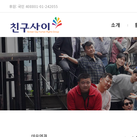
후원: 국민 408801-01-242055
소개
마음연결