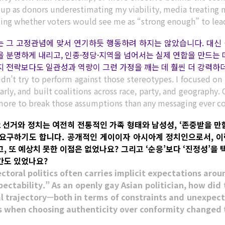
 up as donors underestimating my viability, media treating 
ting whether voters would see me as “strong enough” to lea
는 그 고정관념에 맞서 연기하듯 행동하려 하지는 않았습니다. 대신 
을 분명하게 내리고, 인종·정당·지역을 넘어서는 실제 연합을 만드는 데
지 전략보다도 일관성과 역량이 그런 가정을 깨는 데 훨씬 더 강력하
idn’t try to perform against those stereotypes. I focused on 
arly, and built coalitions across race, party, and geograph
more to break those assumptions than any messaging ever co
.2 선거와 정치는 여전히 전통적인 가족 형태와 남성성, ‘존중받을 만
 요구하기도 합니다. 공개적인 게이이자 아시아계 정치인으로서, 이
고, 또 예상치 못한 이점은 없었나요? 그리고 ‘순응’보다 ‘진정성’을
간도 있었나요?
ectoral politics often carries implicit expectations arou
pectability.” As an openly gay Asian politician, how did
al trajectory—both in terms of constraints and unex
s when choosing authenticity over conformity changed 