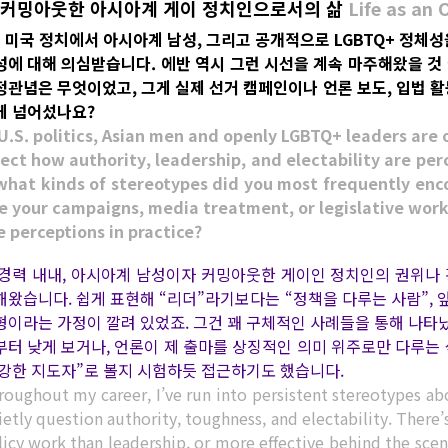
. 커밍아웃한 아시아계 게이 정치인으로서의 삶
Life as an 
.1 미국 정치에서 아시아계 남성, 그리고 공개적으로 LGBTQ+ 정체
성에 대해 의심받습니다. 에반 역시 그런 시선을 계속 마주해왔을 것
정관념은 무엇이었고, 그게 실제 선거 캠페인이나 언론 보도, 입법 
게 넘어섰나요?
 U.S. politics, Asian men and openly LGBTQ+ leaders are 
fect how authority, leadership, and electability are per
 what kinds of stereotypes did you most frequently enc
e your campaigns, media treatment, or legislative work
e perceptions in practice?
 경력 내내, 아시아계 남성이자 커밍아웃한 게이인 정치인의 권위나 
해왔습니다. 쉽게 표현해 “리더”라기보다는 “정책을 다루는 사람”,
형이라는 가정이 깔려 있었죠. 그건 꽤 구체적인 사례들을 통해 나타
부터 낮게 보거나, 언론이 제 출마를 상징적인 의미 위주로만 다루는
 강한 지도자”로 볼지 시험하듯 접근하기도 했습니다.
roughout my career, I’ve run into persistent stereotypes ab
etly question authority, toughness, and electability. There’
licy work than leadership, or more effective behind the scen