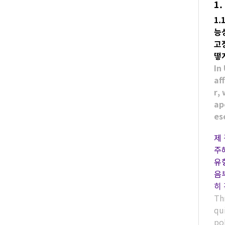
1
1
능
고
떻
In
af
r,
ap
es
제
주
유
음
히
Th
qui
po