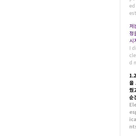
ed
es
저
정
시
I d
cle
d 
1
을
줬
순
El
es
ic
nt