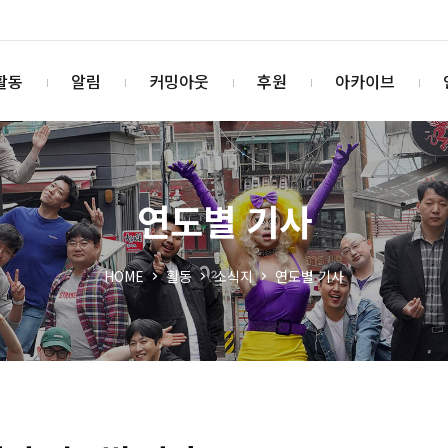
활동
알림
커밍아웃
후원
아카이브
연도별 기사
HOME
활동
소식지
연도별 기사