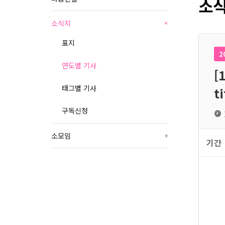
소식
소식지
+
표지
2
연도별 기사
[
태그별 기사
t
구독신청
소모임
+
기간