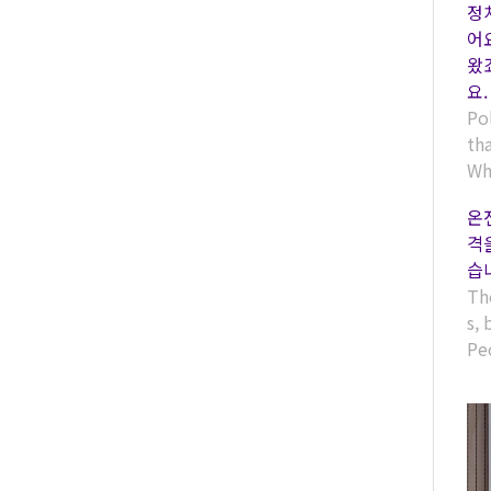
정
어
왔
요.
Pol
tha
Wh
온
격
습
Th
s, 
Peo