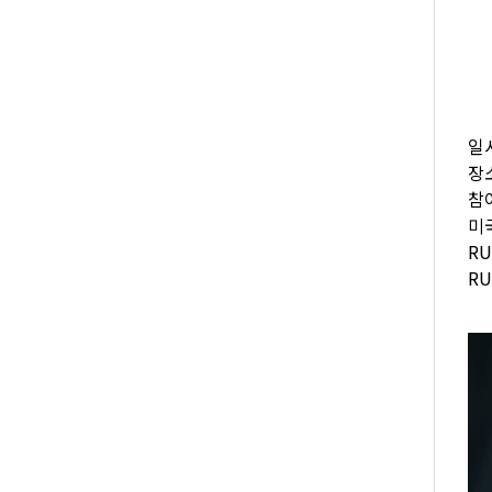
일시
장
참
미국
R
R