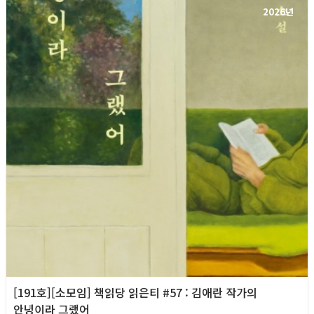
2026년
[191호][소모임] 책읽당 읽은티 #57 : 김애란 작가의
안녕이라 그랬어