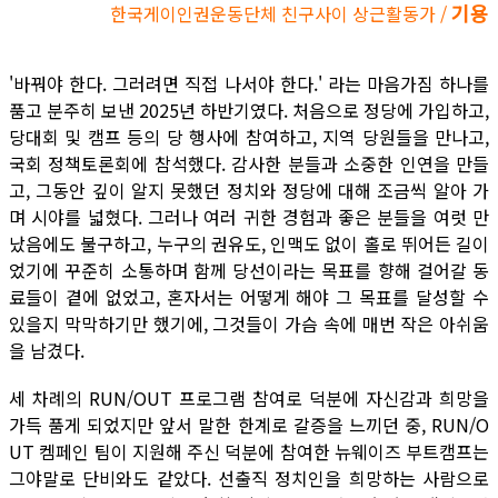
기용
한국게이인권운동단체 친구사이 상근활동가 /
'바꿔야 한다. 그러려면 직접 나서야 한다.' 라는 마음가짐 하나를
품고 분주히 보낸 2025년 하반기였다. 처음으로 정당에 가입하고,
당대회 및 캠프 등의 당 행사에 참여하고, 지역 당원들을 만나고,
국회 정책토론회에 참석했다. 감사한 분들과 소중한 인연을 만들
고, 그동안 깊이 알지 못했던 정치와 정당에 대해 조금씩 알아 가
며 시야를 넓혔다. 그러나 여러 귀한 경험과 좋은 분들을 여럿 만
났음에도 불구하고, 누구의 권유도, 인맥도 없이 홀로 뛰어든 길이
었기에 꾸준히 소통하며 함께 당선이라는 목표를 향해 걸어갈 동
료들이 곁에 없었고, 혼자서는 어떻게 해야 그 목표를 달성할 수
있을지 막막하기만 했기에, 그것들이 가슴 속에 매번 작은 아쉬움
을 남겼다.
세 차례의 RUN/OUT 프로그램 참여로 덕분에 자신감과 희망을
가득 품게 되었지만 앞서 말한 한계로 갈증을 느끼던 중, RUN/O
UT 켐페인 팀이 지원해 주신 덕분에 참여한 뉴웨이즈 부트캠프는
그야말로 단비와도 같았다. 선출직 정치인을 희망하는 사람으로