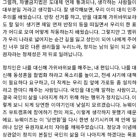
그럴까, 차별금지법은 도대체 언제 통과되나, 생각하는 사람들이
대부분일 거라고 생각합니다. 잘 생각해보면, 우리 이미 대의 민주
주의를 배웠습니다. 반장 선거를 하고, 반을 대표해 가위바위보라
도 할 일이 생기면 제일 먼저 반장의 등을 떠밀면서 우리의 한 표
가 어디로 모여 어떻게 작동하는지 배웠습니다. 그렇지만 그 범위
가 우리 나라로 넓어지는 순간 길을 잃고 성인이 되어 나에게 주어
진 너무 많은 다른 권리들을 누리느라, 정치는 남의 일이 되고 유
권자라는 정체성은 저 뒤로 밀려납니다.
정치인은 나를 대신해 가위바위보를 해주는, 내 편입니다. 나를 대
신해 동성혼을 합법화 하라고 목소리를 높이고, 전세 사기에 대책
이 필요하다 요구하고, 더 작게는 우리 집 앞에 가로등 좀 설치하
라고 한마디 해주는 사람입니다. 국민을 대신해 말하는 사람이고,
결국 국민의 삶을 나아지게 하기 위해 하는 행위가 정치입니다. 이
렇게 보니 되게 당연한 이야기인데 낯설지 모르겠습니다. 뉴웨이
즈 부트캠프에 참여하기 전의 저도, 이렇게 생각하지 못했기 때문
에요. 뉴웨이즈는 이 ‘당연함’을 다시 한번 상기시키며 제 안에 밀
려나 있던 유권자로서의 자아를 깨워주었습니다. 정당과 이념에
상관없이 정치의 본질인 국민의 삶을 더 나아지게 하겠다는 목표