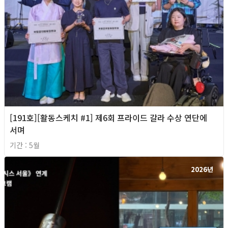
[191호][활동스케치 #1] 제6회 프라이드 갈라 수상 연단에
서며
기간 : 5월
2026년