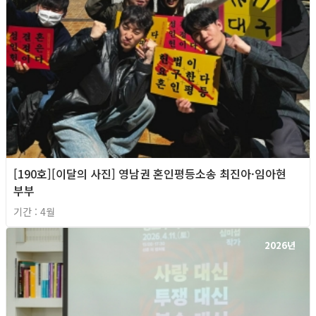
[190호][이달의 사진] 영남권 혼인평등소송 최진아·임아현
부부
기간 : 4월
2026년