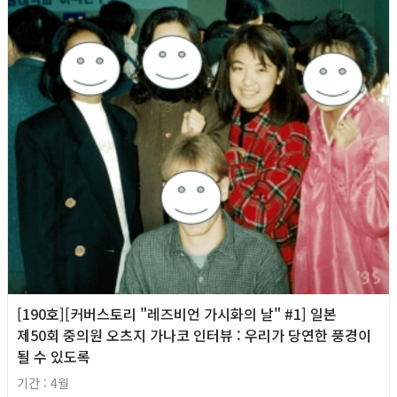
[190호][커버스토리 "레즈비언 가시화의 날" #1] 일본
제50회 중의원 오츠지 가나코 인터뷰 : 우리가 당연한 풍경이
될 수 있도록
기간 : 4월