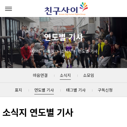
연도별 기사
HOME
활동
소식지
연도별 기사
마음연결
소식지
소모임
표지
연도별 기사
태그별 기사
구독신청
소식지 연도별 기사