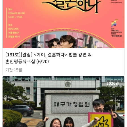
[191호][알림] <게이, 결혼하다> 법률 강연 &
혼인평등워크샵 (6/20)
기간 : 5월
2026년