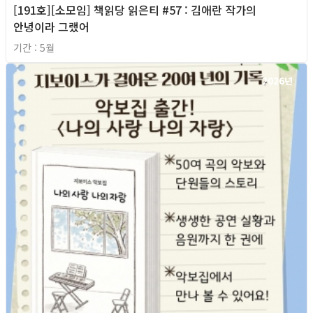
[191호][소모임] 책읽당 읽은티 #57 : 김애란 작가의
안녕이라 그랬어
기간 : 5월
2026년