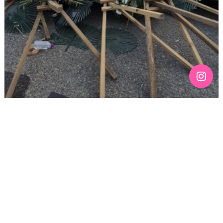
[190호][기고] 칠흑 같은 어둠 위에 스며드는 무지갯빛 –
136주년 노동절을 맞이하며
기간 : 4월
2026년