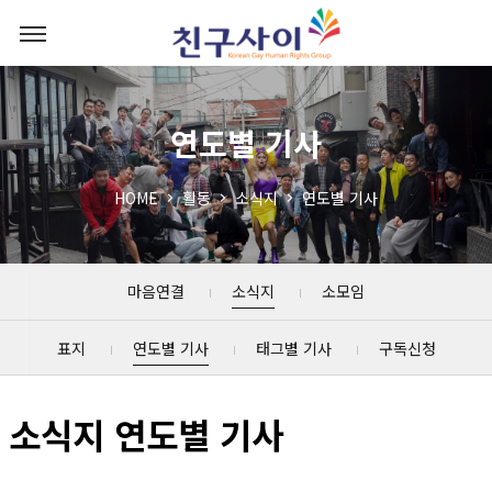
연도별 기사
HOME
활동
소식지
연도별 기사
마음연결
소식지
소모임
표지
연도별 기사
태그별 기사
구독신청
소식지 연도별 기사