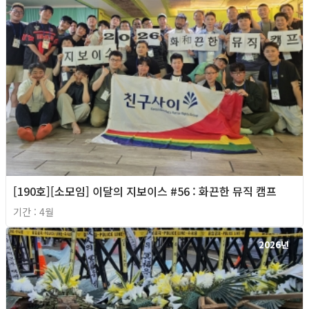
[190호][소모임] 이달의 지보이스 #56 : 화끈한 뮤직 캠프
기간 : 4월
2026년