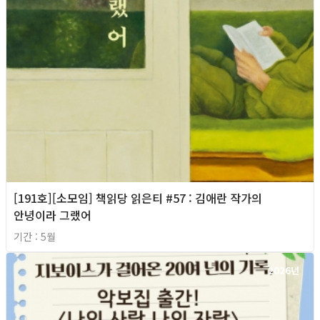
[191호][소모임] 책읽당 읽은티 #57 : 김애란 작가의
안녕이라 그랬어
기간 : 5월
2026년