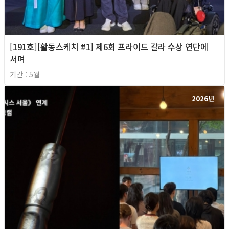
[191호][활동스케치 #1] 제6회 프라이드 갈라 수상 연단에
서며
기간 : 5월
2026년